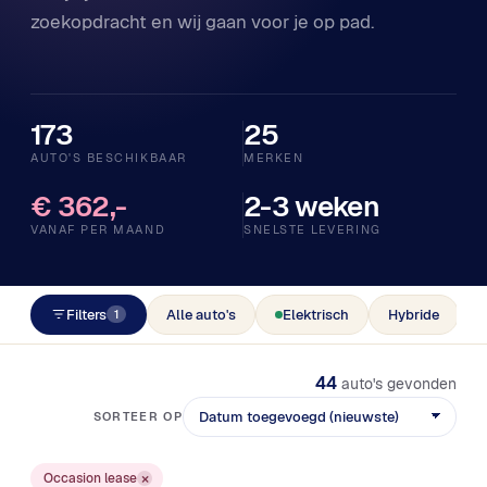
zoekopdracht en wij gaan voor je op pad.
173
25
AUTO'S BESCHIKBAAR
MERKEN
€ 362,-
2-3 weken
VANAF PER MAAND
SNELSTE LEVERING
Filters
Alle auto's
Elektrisch
Hybride
O
1
44
auto's gevonden
SORTEER OP
×
Occasion lease