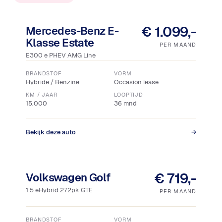
Snel leverbaar
€ 1.099,-
Mercedes-Benz E-
Klasse Estate
PER MAAND
E300 e PHEV AMG Line
BRANDSTOF
VORM
Hybride / Benzine
Occasion lease
KM / JAAR
LOOPTIJD
15.000
36 mnd
Bekijk deze auto
→
Snel leverbaar
€ 719,-
Volkswagen Golf
1.5 eHybrid 272pk GTE
PER MAAND
BRANDSTOF
VORM