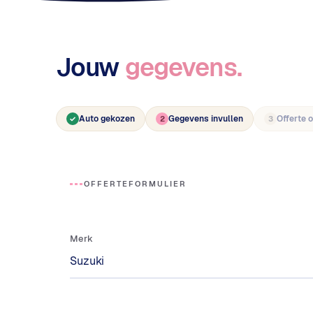
Jouw
gegevens.
Auto gekozen
Gegevens invullen
Offerte 
✓
2
3
OFFERTEFORMULIER
Merk