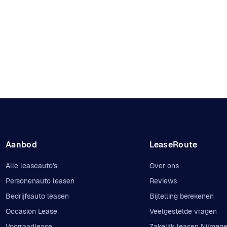
Aanbod
LeaseRoute
Alle leaseauto's
Over ons
Personenauto leasen
Reviews
Bedrijfsauto leasen
Bijtelling berekenen
Occasion Lease
Veelgestelde vragen
Voorraadlease
Zakelijk leasen Nijmeg