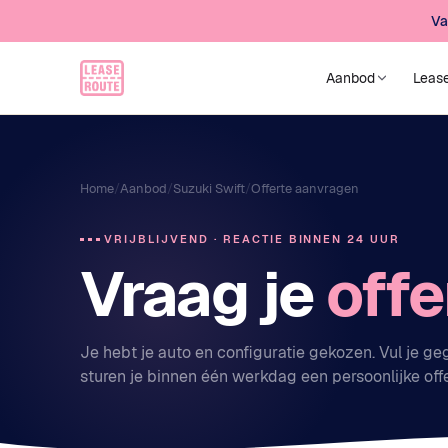
Va
Aanbod
Leas
Home
/
Aanbod
/
Suzuki Swift
/
Offerte aanvragen
VRIJBLIJVEND · REACTIE BINNEN 24 UUR
Vraag je
offe
Je hebt je auto en configuratie gekozen. Vul je g
sturen je binnen één werkdag een persoonlijke off