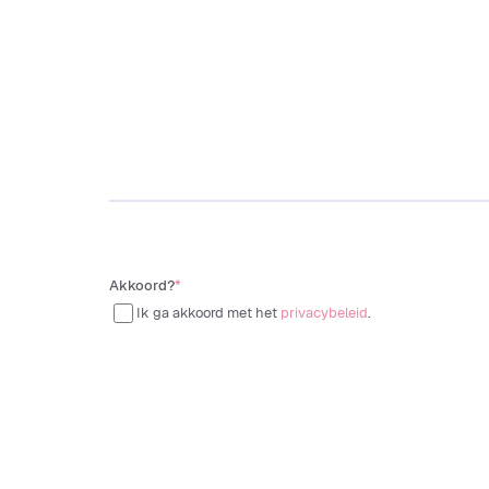
Akkoord?
*
Ik ga akkoord met het
privacybeleid
.