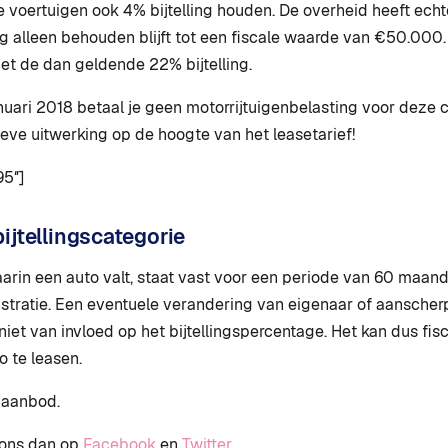
e voertuigen ook 4% bijtelling houden. De overheid heeft echt
ing alleen behouden blijft tot een fiscale waarde van €50.000
et de dan geldende 22% bijtelling.
anuari 2018 betaal je geen motorrijtuigenbelasting voor deze c
tieve uitwerking op de hoogte van het leasetarief!
95″]
ijtellingscategorie
arin een auto valt, staat vast voor een periode van 60 maanden
tratie. Een eventuele verandering van eigenaar of aanscher
iet van invloed op het bijtellingspercentage. Het kan dus fisca
 te leasen.
 aanbod.
g ons dan op
Facebook
en
Twitter
.