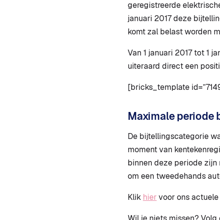
geregistreerde elektrisch
januari 2017 deze bijtell
komt zal belast worden m
Van 1 januari 2017 tot 1 j
uiteraard direct een posi
[bricks_template id=”714
Maximale periode b
De bijtellingscategorie wa
moment van kentekenregis
binnen deze periode zijn n
om een tweedehands auto
Klik
hier
voor ons actuele
Wil je niets missen? Vol