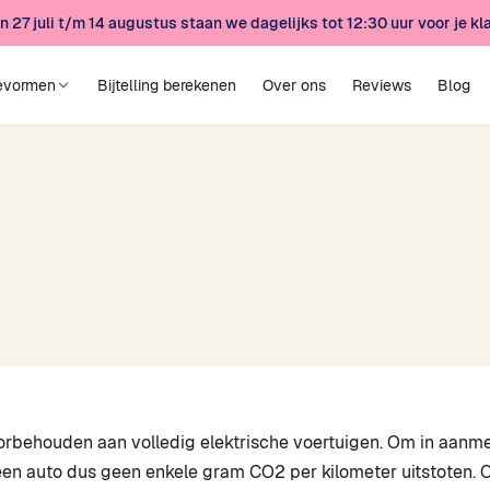
n 27 juli t/m 14 augustus staan we dagelijks tot 12:30 uur voor je kla
evormen
Bijtelling berekenen
Over ons
Reviews
Blog
voorbehouden aan volledig elektrische voertuigen. Om in aanm
een auto dus geen enkele gram CO2 per kilometer uitstoten. O