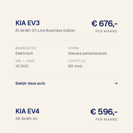
18% bijtelling
€ 676,-
KIA EV3
81.4kWh GT-Line Business Edition
PER MAAND
BRANDSTOF
VORM
Elektrisch
Nieuwe personenauto
KM / JAAR
LOOPTIJD
10.000
60 mnd
Bekijk deze auto
→
18% bijtelling
€ 596,-
KIA EV4
58.3kWh Air
PER MAAND