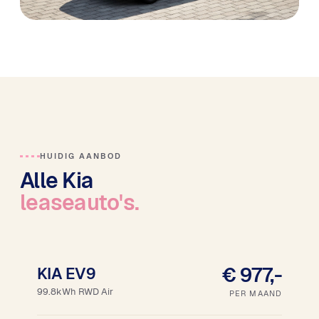
HUIDIG AANBOD
Alle Kia
leaseauto's.
18% bijtelling
€ 977,-
KIA EV9
99.8kWh RWD Air
PER MAAND