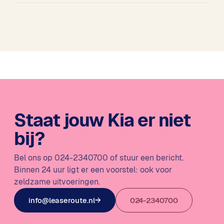
Bij voorraadmodellen is de configuratie al bepaald. Wel kun
je kiezen uit verschillende uitvoeringen en kleuren die op
voorraad zijn. Ook zaken zoals een trekhaak of getinte
ramen kunnen achteraf worden toegevoegd.
Staat jouw Kia er niet
bij?
Bel ons op 024-2340700 of stuur een bericht.
Binnen 24 uur ligt er een voorstel: ook voor
zeldzame uitvoeringen.
info@leaseroute.nl
→
024-2340700