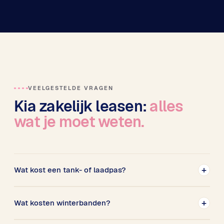
VEELGESTELDE VRAGEN
Kia zakelijk leasen:
alles
wat je moet weten.
+
Wat kost een tank- of laadpas?
Een tank- of laadpas is bij LeaseRoute helemaal gratis.
+
Wat kosten winterbanden?