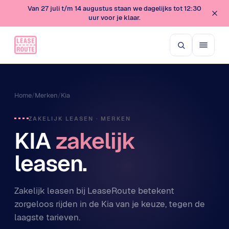
Van 27 juli t/m 14 augustus staan we dagelijks tot 12:30
uur voor je klaar.
Home
/
Merken
/
Kia
ZAKELIJK LEASEN · MERKEN
KIA
zakelijk
leasen.
Zakelijk leasen bij LeaseRoute betekent
zorgeloos rijden in de Kia van je keuze, tegen de
laagste tarieven.