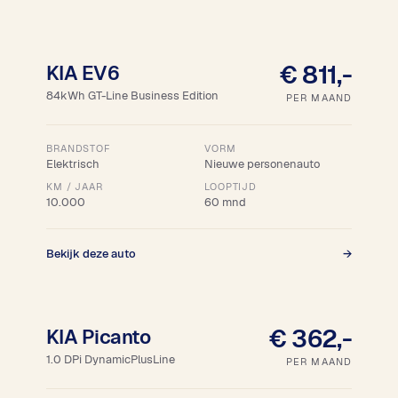
18% bijtelling
€ 811,-
KIA EV6
84kWh GT-Line Business Edition
PER MAAND
BRANDSTOF
VORM
Elektrisch
Nieuwe personenauto
KM / JAAR
LOOPTIJD
10.000
60 mnd
Bekijk deze auto
→
€ 362,-
KIA Picanto
1.0 DPi DynamicPlusLine
PER MAAND