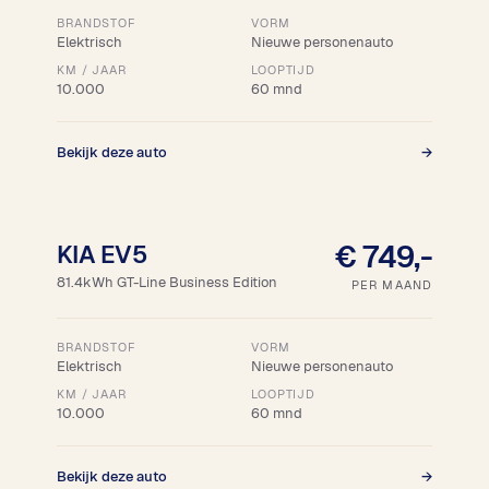
BRANDSTOF
VORM
Elektrisch
Nieuwe personenauto
KM / JAAR
LOOPTIJD
10.000
60 mnd
Bekijk deze auto
→
18% bijtelling
€ 749,-
KIA EV5
81.4kWh GT-Line Business Edition
PER MAAND
BRANDSTOF
VORM
Elektrisch
Nieuwe personenauto
KM / JAAR
LOOPTIJD
10.000
60 mnd
Bekijk deze auto
→