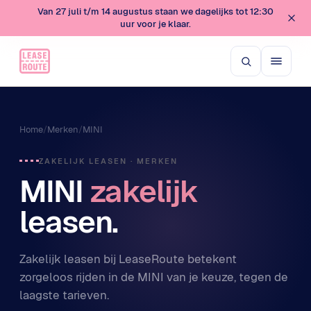
Van 27 juli t/m 14 augustus staan we dagelijks tot 12:30
uur voor je klaar.
Home
/
Merken
/
MINI
ZAKELIJK LEASEN · MERKEN
MINI
zakelijk
leasen.
Zakelijk leasen bij LeaseRoute betekent
zorgeloos rijden in de MINI van je keuze, tegen de
laagste tarieven.