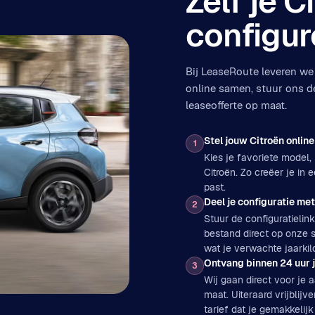
Zelf je C
configur
Bij LeaseRoute leveren we 
online samen, stuur ons d
leaseofferte op maat.
Stel jouw Citroën onlin
1
Kies je favoriete model, 
Citroën. Zo creëer je in
past.
Deel je configuratie m
2
Stuur de configuratielin
bestand direct op onze s
wat je verwachte jaarkil
Ontvang binnen 24 uur j
3
Wij gaan direct voor je
maat. Uiteraard vrijblijv
tarief dat je gemakkelijk