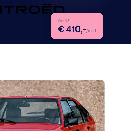
VANAF
€ 410,-
/mnd