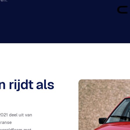
 rijdt als
021 deel uit van
Franse
g wereldfaam met