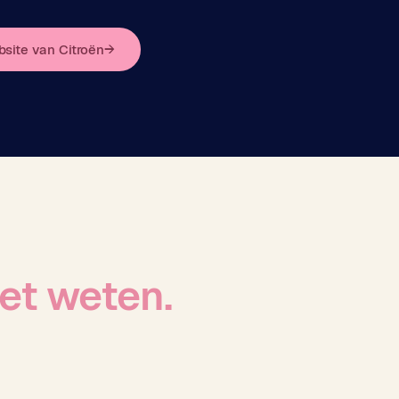
site van Citroën
→
oet weten.