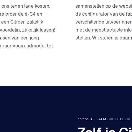
j ons tegen lage kosten.
samenstellen op de websit
re broer de ë-C4 en
de configurator van de fab
 een Citroën zakelijk
verschillende uitvoeringe
oordelig, zakelijk leasen!
met de meest actuele info
easen van een jong
stellen. Wij sturen je daar
verbaar voorraadmodel tot
ZELF SAMENSTELLEN