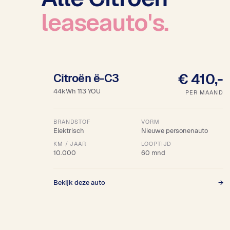
leaseauto's.
18% bijtelling
€ 410,-
Citroën ë-C3
44kWh 113 YOU
PER MAAND
BRANDSTOF
VORM
Elektrisch
Nieuwe personenauto
KM / JAAR
LOOPTIJD
10.000
60 mnd
Bekijk deze auto
→