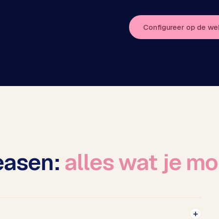
Configureer op de web
leasen:
alles wat je m
+