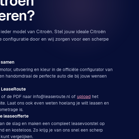
itroën
eren?
ieder model van Citroën. Stel jouw ideale Citroën
e configuratie door en wij zorgen voor een scherpe
e samen
motor, uitvoering en kleur in de officiële configurator van
 een handomdraai de perfecte auto die bij jouw wensen
et LeaseRoute
k of de PDF naar info@leaseroute.nl of
upload
het
ite. Laat ons ook even weten hoelang je wilt leasen en
ometrage is.
e leaseofferte
 aan de slag en maken een compleet leasevoorstel op
end en kosteloos. Zo krijg je van ons snel een scherp
 kunt vergelijken.