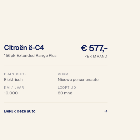
18% bijtelling
€ 577,-
Citroën ë-C4
156pk Extended Range Plus
PER MAAND
BRANDSTOF
VORM
Elektrisch
Nieuwe personenauto
KM / JAAR
LOOPTIJD
10.000
60 mnd
Bekijk deze auto
→