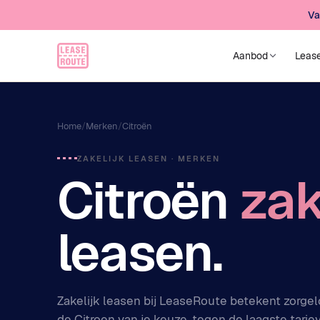
Va
Aanbod
Leas
Home
/
Merken
/
Citroën
ZAKELIJK LEASEN · MERKEN
Citroën
zak
leasen.
Zakelijk leasen bij LeaseRoute betekent zorgelo
de Citroen van je keuze, tegen de laagste tarie