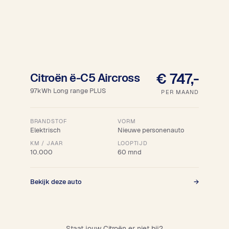
18% bijtelling
€ 747,-
Citroën ë-C5 Aircross
97kWh Long range PLUS
PER MAAND
BRANDSTOF
VORM
Elektrisch
Nieuwe personenauto
KM / JAAR
LOOPTIJD
10.000
60 mnd
Bekijk deze auto
→
Staat jouw Citroën er niet bij?