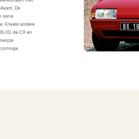
 Avant. De
n serie
e. Enkele andere
DS/ID, de CX en
nwijze
nzinnige