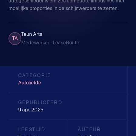
autogeschiedenis om zes compacte limousines met
moeilijke proporties in de schijnwerpers te zetten!
Teun Arts
TA
Medewerker · LeaseRoute
CATEGORIE
Autoliefde
GEPUBLICEERD
9 apr. 2025
LEESTIJD
AUTEUR