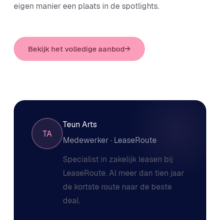
eigen manier een plaats in de spotlights.
Bekijk het volledige aanbod
→
Teun Arts
TA
Medewerker · LeaseRoute
Specialist in zakelijk leasen bij
LeaseRoute. Al meer dan tien jaar
de kortste route naar de beste
deal.