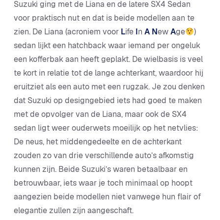
Suzuki ging met de Liana en de latere SX4 Sedan
voor praktisch nut en dat is beide modellen aan te
zien. De Liana (acroniem voor
L
ife
I
n
A
N
ew
A
ge
)
sedan lijkt een hatchback waar iemand per ongeluk
een kofferbak aan heeft geplakt. De wielbasis is veel
te kort in relatie tot de lange achterkant, waardoor hij
eruitziet als een auto met een rugzak. Je zou denken
dat Suzuki op designgebied iets had goed te maken
met de opvolger van de Liana, maar ook de SX4
sedan ligt weer ouderwets moeilijk op het netvlies:
De neus, het middengedeelte en de achterkant
zouden zo van drie verschillende auto’s afkomstig
kunnen zijn. Beide Suzuki’s waren betaalbaar en
betrouwbaar, iets waar je toch minimaal op hoopt
aangezien beide modellen niet vanwege hun flair of
elegantie zullen zijn aangeschaft.