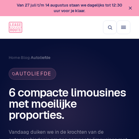
Van 27 juli t/m 14 augustus staan we dagelijks tot 12:30
uur voor je klaar.
Home
Blog
Autoliefde
›
›
AUTOLIEFDE
6 compacte limousines
met moeilijke
proporties.
Vandaag duiken we in de krochten van de