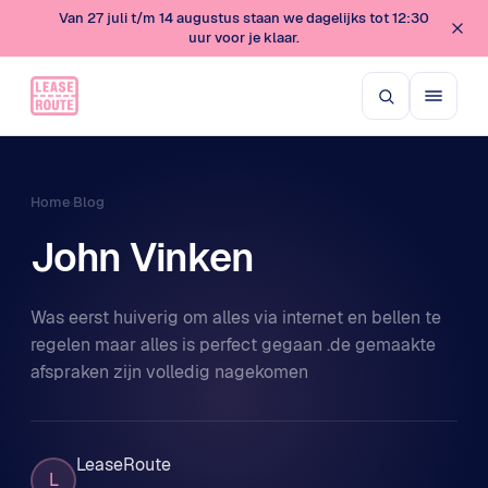
Van 27 juli t/m 14 augustus staan we dagelijks tot 12:30
uur voor je klaar.
Home
Blog
›
John Vinken
Was eerst huiverig om alles via internet en bellen te
regelen maar alles is perfect gegaan .de gemaakte
afspraken zijn volledig nagekomen
LeaseRoute
L