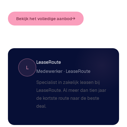
Bekijk het volledige aanbod
→
LeaseRoute
L
Medewerker · LeaseRoute
Specialist in zakelijk leasen bij
LeaseRoute. Al meer dan tien jaar
de kortste route naar de beste
deal.