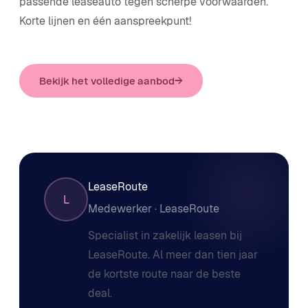
passende leaseauto tegen scherpe voorwaarden.
Korte lijnen en één aanspreekpunt!
Bekijk het volledige aanbod
→
LeaseRoute
L
Medewerker · LeaseRoute
Specialist in zakelijk leasen bij
LeaseRoute. Al meer dan tien jaar
de kortste route naar de beste
deal.