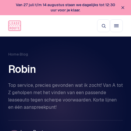
Van 27 juli t/m 14 augustus staan we dagelijks tot 12:30
uur voor je klaar.
Home
Blog
›
Robin
Top service, precies gevonden wat ik zocht! Van A tot
Z geholpen met het vinden van een passende
leaseauto tegen scherpe voorwaarden. Korte lijnen
en één aanspreekpunt!