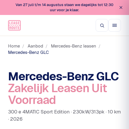
Van 27 juli t/m 14 augustus staan we dagelijks tot 12:30
uur voor je klaar.
Home
/
Aanbod
/
Mercedes-Benz leasen
/
Mercedes-Benz GLC
Mercedes-Benz GLC
Zakelijk Leasen Uit
Voorraad
300 e 4MATIC Sport Edition · 230kW/313pk · 10 km
· 2026