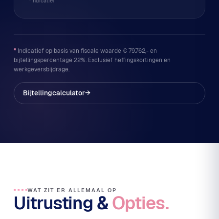
*Indicatief
*
Indicatief op basis van fiscale waarde € 79.762,- en
bijtellingspercentage 22%. Exclusief heffingskortingen en
werkgeversbijdrage.
Bijtellingcalculator
→
WAT ZIT ER ALLEMAAL OP
Uitrusting &
Opties.