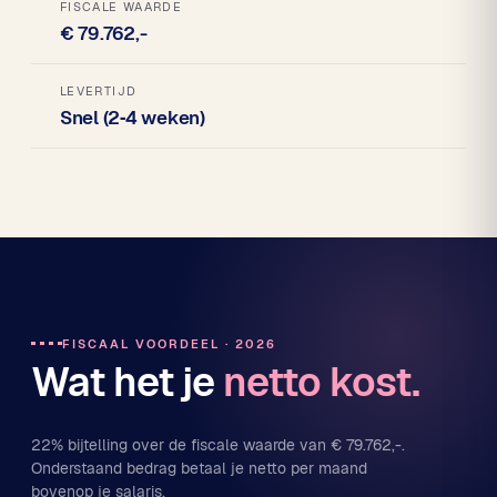
FISCALE WAARDE
€ 79.762,-
LEVERTIJD
Snel (2‑4 weken)
FISCAAL VOORDEEL · 2026
Wat het je
netto kost.
22% bijtelling over de fiscale waarde van € 79.762,-.
Onderstaand bedrag betaal je netto per maand
bovenop je salaris.