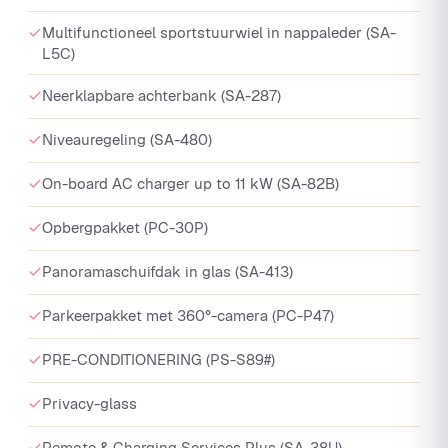
Multifunctioneel sportstuurwiel in nappaleder (SA-
L5C)
Neerklapbare achterbank (SA-287)
Niveauregeling (SA-480)
On-board AC charger up to 11 kW (SA-82B)
Opbergpakket (PC-30P)
Panoramaschuifdak in glas (SA-413)
Parkeerpakket met 360°-camera (PC-P47)
PRE-CONDITIONERING (PS-S89#)
Privacy-glass
Remote & Charging Services Plus (SA-38U)