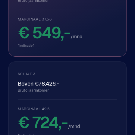
Bruto jaarinkomen
MARGINAAL 37.56
€ 549,-
/mnd
*Indicatief
SCHIJF 3
Boven €78.426,-
Bruto jaarinkomen
MARGINAAL 49.5
€ 724,-
/mnd