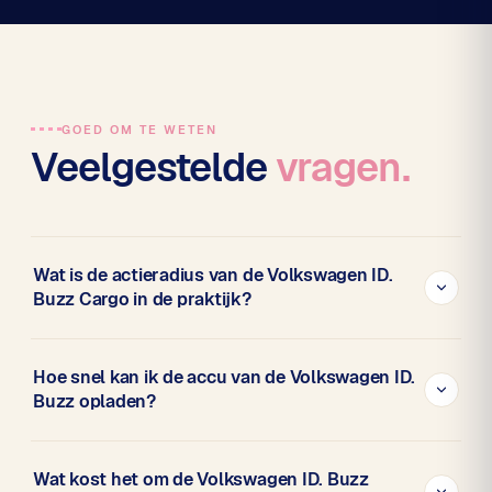
GOED OM TE WETEN
Veelgestelde
vragen.
Wat is de actieradius van de Volkswagen ID.
Buzz Cargo in de praktijk?
De officiële WLTP-actieradius bedraagt 331 kilometer. In
Hoe snel kan ik de accu van de Volkswagen ID.
de praktijk rijd je circa 225 tot 275 kilometer, afhankelijk
Buzz opladen?
van belading en seizoen. Voor regionale bezorg- en
serviceritten is dat een volle werkdag — met de meest
De ID. Buzz heeft een accu van 59 kWh. Via AC (11 kW) is
opvallende bedrijfsauto van dit moment.
Wat kost het om de Volkswagen ID. Buzz
hij in ongeveer 6 uur volledig opgeladen. Onderweg