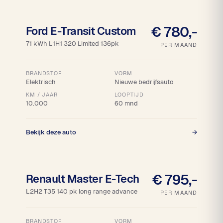
18% bijtelling
€ 780,-
Ford E-Transit Custom
71 kWh L1H1 320 Limited 136pk
PER MAAND
BRANDSTOF
VORM
Elektrisch
Nieuwe bedrijfsauto
KM / JAAR
LOOPTIJD
10.000
60 mnd
Bekijk deze auto
→
18% bijtelling
€ 795,-
Renault Master E-Tech
L2H2 T35 140 pk long range advance
PER MAAND
BRANDSTOF
VORM