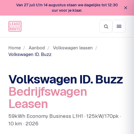
Van 27 juli t/m 14 augustus staan we dagelijks tot 12:30
uur voor je klaar.
Home
/
Aanbod
/
Volkswagen leasen
/
Volkswagen ID. Buzz
Volkswagen ID. Buzz
Bedrijfswagen
Leasen
59kWh Economy Business L1H1 · 125kW/170pk ·
10 km · 2026