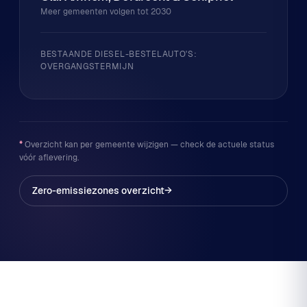
Meer gemeenten volgen tot 2030
BESTAANDE DIESEL-BESTELAUTO'S:
OVERGANGSTERMIJN
*
Overzicht kan per gemeente wijzigen — check de actuele status
vóór aflevering.
Zero-emissiezones overzicht
→