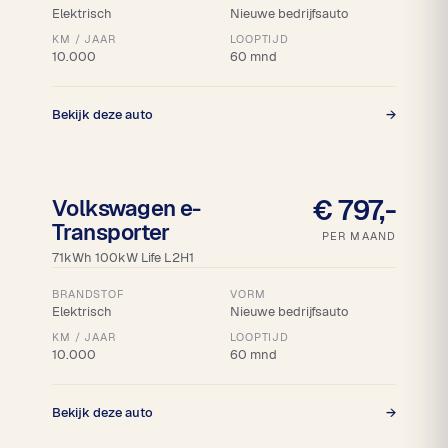
Elektrisch
Nieuwe bedrijfsauto
KM / JAAR
LOOPTIJD
10.000
60 mnd
Bekijk deze auto
→
18% bijtelling
€ 797,-
Volkswagen e-
Transporter
PER MAAND
71kWh 100kW Life L2H1
BRANDSTOF
VORM
Elektrisch
Nieuwe bedrijfsauto
KM / JAAR
LOOPTIJD
10.000
60 mnd
Bekijk deze auto
→